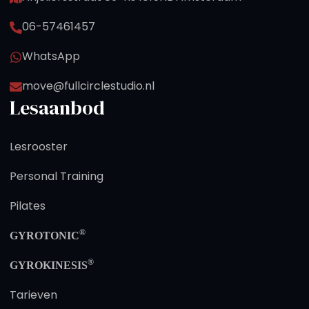
06-57461457
WhatsApp
move@fullcirclestudio.nl
Lesaanbod
Lesrooster
Personal Training
Pilates
®
GYROTONIC
®
GYROKINESIS
Tarieven